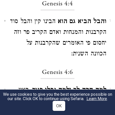
Genesis 4:4
והבל הביא גם הוא
הבינו קין והבל סוד
1
הקרבנות והמנחות ואדם הקריב פר וזה
יחסום פי האומרים שהקרבנות על
הכוונה השנית:
Genesis 4:6
למה חרה לך ולמה נפלו פניך.
ראוי
1
We use cookies to give you the best experience possible on
our site. Click OK to continue using Sefaria.
Learn More
.
שמי שאינו מרוצה לש"י יהיה נכלם
OK
כאז"ל העושה דבר ומתבייש ממנו