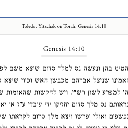
Toledot Yitzchak on Torah, Genesis 14:10
Loading...
Genesis 14:10
טיט בהן ונעשה נס למלך סדום שיצא משם לפי
מינו שניצל אברהם מכבשן האש וכיון שיצא ז
' למפרע לשון רש"י. ויש להקשות שהאומות ש
ותם נס מלך סדום יחזיקו ידי עובדי ע"ז או יאמ
כשפים ואולי יפרשו ויצא מלך סדום לקראתו שי