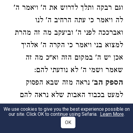
וגם רבקה ותלך לדרוש את ה' ויאמר ה'
לה ויאמר כי עתה הרחיב ה' לנו
ואברככה לפני ה' וביעקב מה זה מהרת
למצוא בני ויאמר כי הקרה ה' אלהיך
אכן יש ה' במקום הזה וא"כ מה זה
שאמר ושמי ה' לא נודעתי להם:
הספק הב'
נראה מזה שבא הפסוק
למעט בכבוד האבות שלא נראה להם
בשם ה' ובשם המפורש אלא באל שדי
We use cookies to give you the best experience possible on
our site. Click OK to continue using Sefaria.
Learn More
.
ולבנים כבד אותם על השמים ואמר לכן
OK