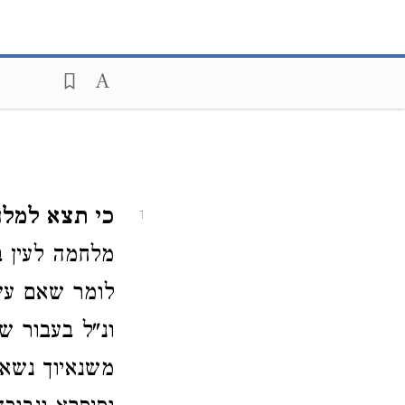
כי תצא למלח
1
מלחמה לעין ב
לומר שאם עש
ונ"ל בעבור ש
משנאיוך נשאו