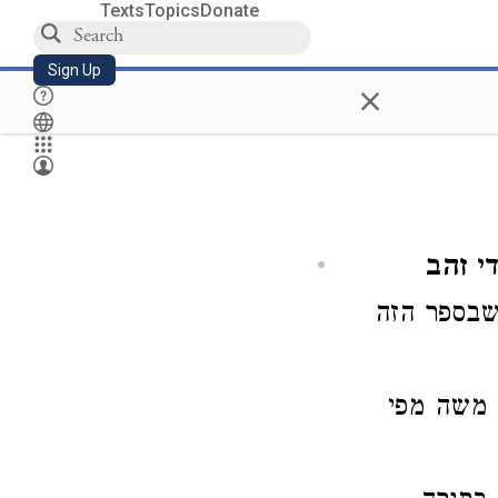
Texts
Topics
Donate
Sign Up
×
י זהב
שבספר הזה
 משה מפי