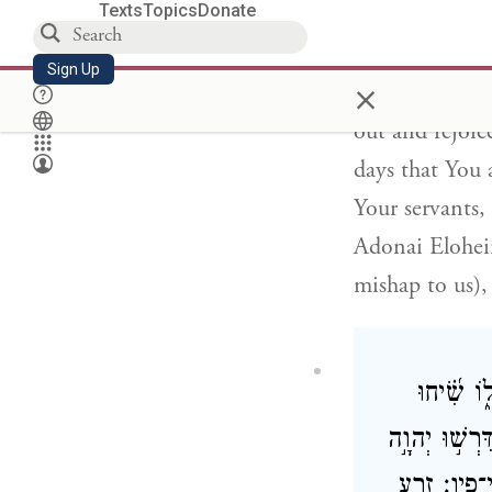
Texts
Topics
Donate
days, so infor
Your wrath]. 
Sign Up
×
servants. Sati
out and rejoic
days that You 
Your servants,
Adonai Elohein
mishap to us),
ֹ שִׂ֝֗יחוּ
ִרְשׁ֣וּ יְהוָ֣ה
י־פִֽיו׃ זֶ֭רַע