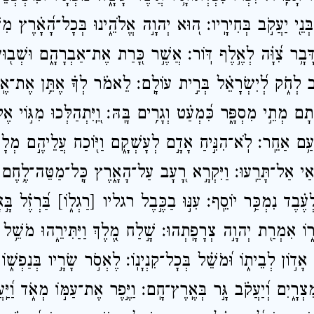
ְּנֵ֖י יַעֲקֹ֣ב בְּחִירָֽיו׃ ה֭וּא יְהוָ֣ה אֱלֹהֵ֑ינוּ בְּכָל־הָ֝אָ֗רֶץ מִשׁ
ָּבָ֥ר צִ֝וָּ֗ה לְאֶ֣לֶף דּֽוֹר׃ אֲשֶׁ֣ר כָּ֭רַת אֶת־אַבְרָהָ֑ם וּשְׁב֖וּעָ
ֲקֹ֣ב לְחֹ֑ק לְ֝יִשְׂרָאֵ֗ל בְּרִ֣ית עוֹלָֽם׃ לֵאמֹ֗ר לְךָ֗ אֶתֵּ֥ן אֶת־אֶֽר
ֹתָם מְתֵ֣י מִסְפָּ֑ר כִּ֝מְעַ֗ט וְגָרִ֥ים בָּֽהּ׃ וַֽ֭יִּתְהַלְּכוּ מִגּ֣וֹי אֶל־
֥ם אַחֵֽר׃ לֹֽא־הִנִּ֣יחַ אָדָ֣ם לְעָשְׁקָ֑ם וַיּ֖וֹכַח עֲלֵיהֶ֣ם מְלָכִֽ
ִיאַי אַל־תָּרֵֽעוּ׃ וַיִּקְרָ֣א רָ֭עָב עַל־הָאָ֑רֶץ כָּֽל־מַטֵּה־לֶ֥חֶם
עֶ֗בֶד נִמְכַּ֥ר יוֹסֵֽף׃ עִנּ֣וּ בַכֶּ֣בֶל רגליו [רַגְל֑וֹ] בַּ֝רְזֶ֗ל בָּ֣
וֹ אִמְרַ֖ת יְהוָ֣ה צְרָפָֽתְהוּ׃ שָׁ֣לַח מֶ֭לֶךְ וַיַּתִּירֵ֑הוּ מֹשֵׁ֥ל ע
ֹ אָד֣וֹן לְבֵית֑וֹ וּ֝מֹשֵׁ֗ל בְּכָל־קִנְיָנֽוֹ׃ לֶאְסֹ֣ר שָׂרָ֣יו בְּנַפְשׁ֑וֹ ו
ִצְרָ֑יִם וְ֝יַעֲקֹ֗ב גָּ֣ר בְּאֶֽרֶץ־חָֽם׃ וַיֶּ֣פֶר אֶת־עַמּ֣וֹ מְאֹ֑ד וַ֝יַּֽ