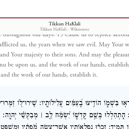
m [us], that we may get a heart of wisdom. Return,
How long? And be consoled [in thinking favorably] 
Tikkun HaKlali
ate us in the morning with Your loving-kindness, and
Tikkun HaKlali - Wikisource
e throughout our days. 15 Cause us to rejoice accord
afflicted us, the years when we saw evil. May Your 
 and Your majesty to their sons. And may the pleasa
u be upon us, and the work of our hands, establish
 and the work of our hands, establish it.
֣וּ בִּשְׁמ֑וֹ הוֹדִ֥יעוּ בָ֝עַמִּ֗ים עֲלִילוֹתָֽיו׃ שִֽׁירוּ־ל֭וֹ זַמְּרוּ־ל֑ו
 הִֽ֭תְהַלְלוּ בְּשֵׁ֣ם קָדְשׁ֑וֹ יִ֝שְׂמַ֗ח לֵ֤ב ׀ מְבַקְשֵׁ֬י יְהוָֽה׃ דּ
ָנָ֣יו תָּמִֽיד׃ זִכְר֗וּ נִפְלְאוֹתָ֥יו אֲשֶׁר־עָשָׂ֑ה מֹ֝פְתָ֗יו וּמִשְׁפְּטֵ