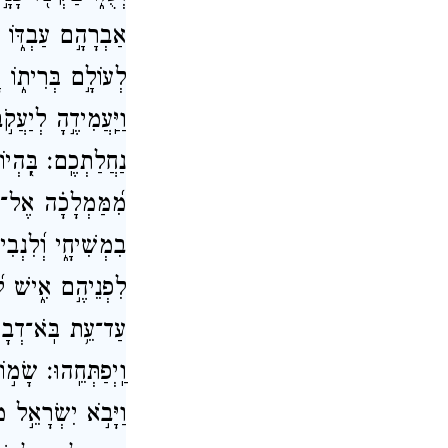
אַבְרָהָ֣ם עַבְדּ֑וֹ ב
לְעוֹלָ֣ם בְּרִית֑וֹ ד
וַיַּֽעֲמִידֶ֣הָ לְיַע
נַחֲלַתְכֶֽם׃ בִּֽ֭הְיו
מִ֝מַּמְלָכָ֗ה אֶל־עַ
בִמְשִׁיחָ֑י וְ֝לִנְב
לִפְנֵיהֶ֣ם אִ֑ישׁ לְ֝
עַד־עֵ֥ת בֹּֽא־דְבָר֑
וַֽיְפַתְּחֵֽהוּ׃ שָׂמ֣ו
וַיָּבֹ֣א יִשְׂרָאֵ֣ל מ