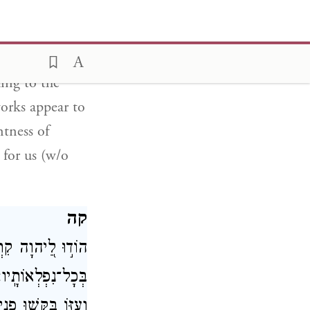
 Adonai [from
regarding Your
 we will sing
ing to the
works appear to
ntness of
 for us (w/o
קה
הוֹד֣וּ לַ֭יהוָה קִרְא
בְּכָל־נִפְלְאוֹתָֽיו׃
וְעֻזּ֑וֹ בַּקְּשׁ֖וּ פ