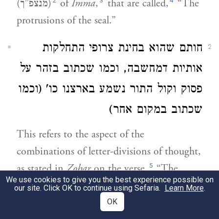
2
3
4
(מנצפ”ך)
of
Imma
,
that are called,
“The
protrusions of the seal.”
חותם שהוא בחינת צרופי התחלקות
2
אותיות דמחשבה, וכמו שכתוב בזהר על
פסוק וקול התור נשמע בארצנו כו' (וכמו
שכתוב במקום אחר)
This refers to the aspect of the
combinations of letter-divisions of thought,
5
as stated in
Zohar
on the verse,
“The
We use cookies to give you the best experience possible on
voice of the
Tor-
dove is heard in our land,”
our site. Click OK to continue using Sefaria.
Learn More
.
6
(as explained elsewhere).
OK