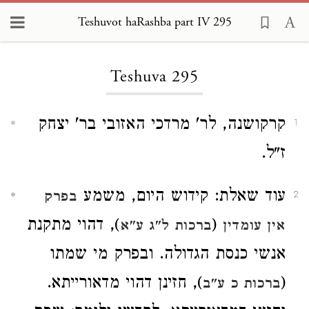
Teshuvot haRashba part IV 295
Loading...
Teshuva 295
קרקושנה, לר' מרדכי האזובי בר' יצחק
1
ז"ל.
עוד שאלת: קידוש היום, משמע
בפרק
2
(
), דהוי מתקנת
אין עומדין
ברכות ל"ג ע"א
אנשי כנסת הגדולה. ובפרק מי שמתו
(
), חזינן דהוי מדאורייתא.
ברכות כ ע"ב