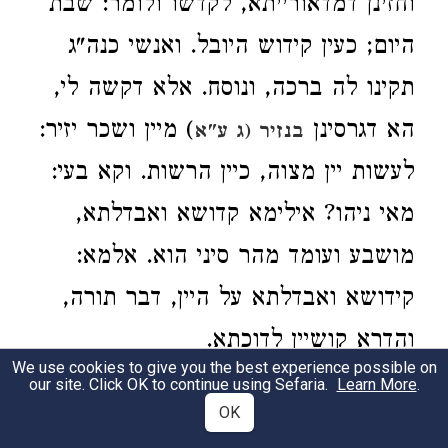
וחזינן דמדאורייתא, לקדשו ולומר: שבת
היום; כעין קידוש היובל. ואנשי כנה"ג
תקינו לה ברכה, ונוסח. אלא דקשה לי,
הא דגרסינן
) מיין ושכר יזיר:
בנזיר (ג ע"א
לעשות יין מצוה, כיין הרשות. וקא בעי:
מאי ניהו? אילימא קדושא ואבדלתא,
מושבע ועומד מהר סיני הוא. אלמא:
קידושא ואבדלתא על היין, דבר תורה,
והדרא קושיין לדוכתא.
We use cookies to give you the best experience possible on
our site. Click OK to continue using Sefaria.
Learn More
.
תשובה: איברא, קידוש היום מדאורייתא,
3
OK
כמו שמפורש
(
בפרק מי שמתו
ברכות דף