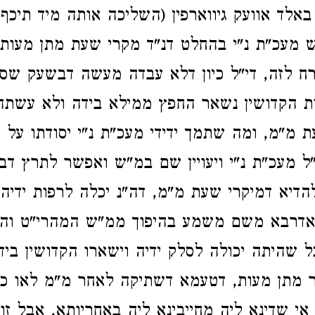
אלד אוועק גיווארפין (השליכה אותה מיד תיכף)
 מעכ"ת נ"י בהחלט דנ"ד מקרי שעת מתן מעות, 
רח לזה, די"ל כיון דלא עבדה מעשה דבשעק שסיל
ת הקדושין נשאר החפץ ממילא בידה ולא עשתה
 מ"מ, ומה שתמך ידידי מעכ"ת נ"י יסודתו על 
"ל מעכ"ת נ"י ויעויין שם במ"ש ואפשר לתרץ דבר
הדיא דמיקרי שעת מ"מ, דה"נ יכלה לרפות ידיה 
ואדרבא משם משמע בהיפוך ממ"ש המהרי"ט והכ
ל שהיתה יכולה לסלק ידיה וישארו הקדושין ביד
 מתן מעות, דטעמא דשתיקה לאחר מ"מ לאו כל
י שדינא ליה מחייבינא ליה באחריותא, אבל זו