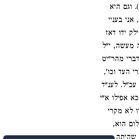
. וגם היא
אני בעניי
ק ידו דאז
 מעשה, י"ל
דברי מהר"יט
י העד וכו',
עכ"ל. לענ"ד
א אפילו א"י
ו לא מקרי
ום הוא,
 שהיתה