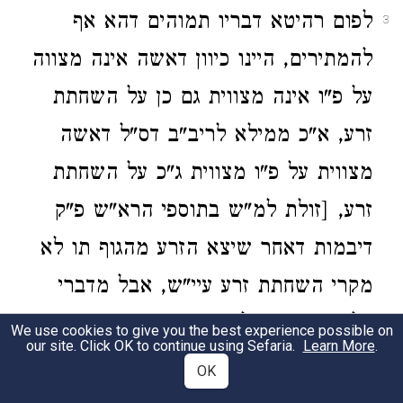
לפום רהיטא דבריו תמוהים דהא אף
3
להמתירים, היינו כיוון דאשה אינה מצווה
על פ"ו אינה מצווית גם כן על השחתת
זרע, א"כ ממילא לריב"ב דס"ל דאשה
מצווית על פ"ו מצווית ג"כ על השחתת
זרע, [זולת למ"ש בתוספי הרא"ש פ"ק
דיבמות דאחר שיצא הזרע מהגוף תו לא
מקרי השחתת זרע עיי"ש, אבל מדברי
כל הראשונים לא נראה כן], א"כ עדיין
We use cookies to give you the best experience possible on
our site. Click OK to continue using Sefaria.
Learn More
.
יקשה לריב"ב הנך בדיקות איך משכחת
OK
להו, הא פשיטא דליכא חולק על הנך