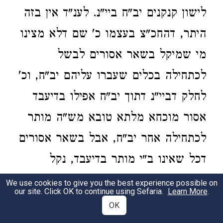
לישון קנקנים יב"ח ביי"נ. לענ"ד אין בזה
היתר, דהחכ"צ בעצמו כ' שם דלא מצינו
מי שמיקל בשאר אסורים לבשל
לכתחילה בכלים שעברו עליהם יב"ח, וכ'
לחלק דביי"נ דתוך יב"ח אפילו בדיעבד
אסור מוכחא מלתא טובא מש"ה מותר
לכתחילה אחר יב"ח, אבל בשאר אסורים
דכל שאינו ב"י מותר בדיעבד, נקל
לטעות אם נתיר אחר יב"ח לכתחילה
We use cookies to give you the best experience possible on
our site. Click OK to continue using Sefaria.
Learn More
.
דיתירו גם תוך יב"ח לכתחילה, והוליד
OK