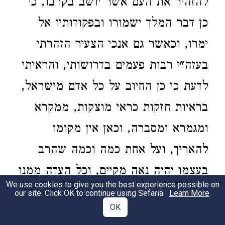
להזהיר את העם אשר יושב בקרבו, כי
כן דבר המלך ישמורו ובפקודותיו אל
ימרו, וכאשר גם אנכי הצעיר הזהרתי
בעזה"י רבות פעמים בדרושותי, והראיתי
לדעת כי כן החיוב על כל אדם מישראל,
בראיות חזקות כראי מוצקות, ממקרא
ומגמרא ומסברה, וכאן אין מקומו
להאריך, ועל אחת כמה וכמה שהרב
בעצמו יהיה נאה מקיים, וכל העדה ממנו
We use cookies to give you the best experience possible on
יראו ויכבדו את המלך ואותו ייראו] ואך
our site. Click OK to continue using Sefaria.
Learn More
.
OK
הוא מבקש עכ"פ ללמדו מקרא וסדר