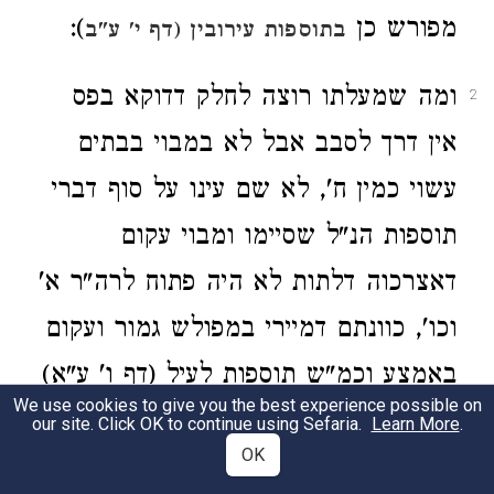
מפורש כן
):
בתוספות עירובין (דף י' ע"ב
ומה שמעלתו רוצה לחלק דדוקא בפס
2
אין דרך לסבב אבל לא במבוי בבתים
עשוי כמין ח', לא שם עינו על סוף דברי
תוספות הנ"ל שסיימו ומבוי עקום
דאצרכוה דלתות לא היה פתוח לרה"ר א'
וכו', כוונתם דמיירי במפולש גמור ועקום
באמצע וכמ"ש תוספות לעיל (דף ו' ע"א)
We use cookies to give you the best experience possible on
הרי להדיא דגם במבוי עקום ס"ל לתו'
our site. Click OK to continue using Sefaria.
Learn More
.
OK
דלא הוי כמפולש: