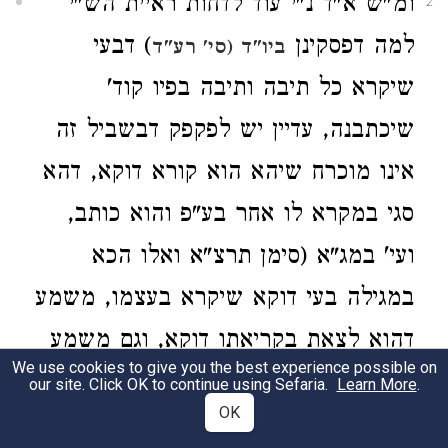
ומ"ש א"ד נ"י עוד לדחות ראיית הש"י
2
למה דפסקינן
) דבעי
ביו"ד (סי' רע"ד
שיקרא כל תיבה ותיבה בפיו קוד'
שיכתבנה, עדיין יש לפקפק דבשביל זה
אינו מוכרח שיהא הוא קורא דוקא, דהא
סגי במקרא לו אחר בע"פ והוא כותב,
ועי' במג"א (סימן תרצ"א ואלו הכא
במגילה בעי דוקא שיקרא בעצמו, משמע
דהוא לצאת בקריאתו דוקא, וגם משמע
We use cookies to give you the best experience possible on
דצריך לכוון לצאת בקריאתו ולא
our site. Click OK to continue using Sefaria.
Learn More
.
OK
בכתיבתו, וכמ"ש רש"י וז"ל קמסדר