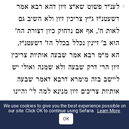
לענ"ד פשוט שא"צ זיון דהא רבא אמר
3
דשעטנ"ז ג"ץ צריכין זיון ולא חשיב גם
לאות ח', אף אם נדחוק כיון דצורת הח'
הוא ב' זיינין נכלל בכלל הז' דשעטנ"ז,
הא מ"מ רבא אמר שבעה אותיות צריכין
זיון הרי דרק שבעה ולא שמנה ואולי יש
ליישב בזה מימרא דרבא דאמר שבעה
אותיות צריכים זיון מנינא למה לי' והיינו
דלא נטעה דגם ח' צריך זיון לזה אתיא
We use cookies to give you the best experience possible on
our site. Click OK to continue using Sefaria.
Learn More
.
מנינא לומר שבעה ולא שמנה:
OK