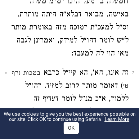
דומעלה בו מעל היינו דמ"מ מעלה
באישה, מבואר דבלא"ה היתה מותרת,
וס"ל למעכ"ת דמוכח מזה באומרת מותר
ל"ש לומר דהו"ל למידק, ואמרינן לגבה
מאי הוי לה למעבד:
זה אינו, הא', הא קיי"ל כרבא
במכות (דף
3
) דאומר מותר קרוב למזיד, דהו"ל
ט'
ללמוד, א"כ מנ"ל לומר דעדיף זה
מנמצאת איילונית דאמרינן דהוי ליה
We use cookies to give you the best experience possible on
our site. Click OK to continue using Sefaria.
Learn More
.
להמתוני, ומעכ"ת כתב לדייק מדברי
OK
רש"י מכות שם דדוקא במצות מפורשות