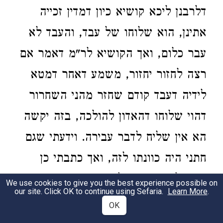
דלרבנן ליכא קושיא כיון דמדין זכייה
אתינן, הוא שלוחו של עבד, והעבד לא
עבר כלום, ואך הקושיא לר"מ דאמר אם
רצה לחזור יחזור, משמע דאחר דמטא
לידיה דעבד קודם שחזר מהני השחרור
דהוי שלוחו דהאדון להולכה, בזה יקשה
הא אין שליח לדבר עבירה. וידעתי שגם
חתני היה כוונתו לזה, ואך כתבתי כן
בכדי להוסיף דגם לרבנן אינו מיושב כ"כ,
We use cookies to give you the best experience possible on
our site. Click OK to continue using Sefaria.
Learn More
.
למ"ש
תוס' בב"מ (דף ע"א ע"ב ד"ה
OK
) דנכרי שאומר לישראל זכה
בשלמא