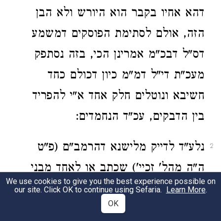
דהא אחיו בקבר הוא היורש ולא הבן
הזה, אולם לסתימת הפוסקים דמשמע
דס"ל דבכ"מ אמרינן הכי, בזה נסתפק
מעכ"ת די"ל דמ"מ כיון דכולם כחד
חשיבא ונוטלים חלק אחד א"י להפריד
בין הדבקים, עכ"ד הנחמדים:
נלע"ד לדייק מלישנא דהרמב"ם (פ"ט
2
ה"ה מהל' זכיי') שכתב או לאחד מבני
We use cookies to give you the best experience possible on
בניו, הרי דאף כה"ג דכחד חשיבא יכול
our site. Click OK to continue using Sefaria.
Learn More
.
OK
להנחיל לאחד מהם, דודאי אינו במשמע