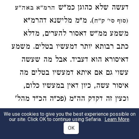
דעשה שלא כהוגן כמ"ש
הרמ"א באה"ע
). מ"מ מלישנא דהרמ"א
(סוף סי' ק"ח
משמע ממ"ש דאסור להערים, מדלא
כתב רבותא יותר דמעשיו בטלים. משמע
דאיסורא הוא דעביד. אבל מה שעשה
עשוי גם אם איתא דמעשיו בטלים מה
איסור עשה, כיון דאין במעשיו כלום,
וכעין זה דקדק הה"מ (פכ"ה הכ"ד מהל'
שבת):
We use cookies to give you the best experience possible on
our site. Click OK to continue using Sefaria.
Learn More
.
OK
אולם כפי הנהוג עתה הנוסח שנשבע ע"ד
4