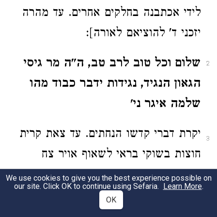
לידי אכתבנה בחלקים אחרים. עד מהרה
יזכני ד' להוציאם לאורה]:
שלום וכל טוב לרב טב, ה"ה מר גיסי
2
הגאון הנגיד, נגידות ידבר כבוד מהו
שלמה איגר ני'
יקרת דברי קדשו הנחתים. עד צאת קרית
3
חוצות בשוקי בראי לשאוף אויר צח
בסוף ימי הקיץ כדרכי. אז שעשעתי היום
We use cookies to give you the best experience possible on
our site. Click OK to continue using Sefaria.
Learn More
.
פה יערגן סמוך לפרעשבורג וטיילתי בין
OK
ערוגות שושנים שפתותיו נוטפות דברים