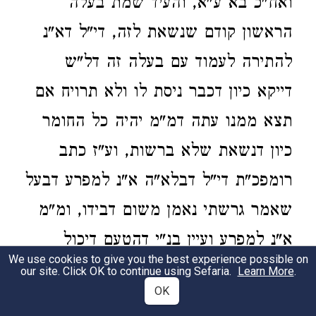
ואח"כ בא ע"א, והעיד שמת בעלה
הראשון קודם שנשאת לזה, די"ל דא"נ
להתירה לעמוד עם בעלה זה דל"ש
דייקא כיון דכבר ניסת לו ולא תרויח אם
תצא ממנו עתה דמ"מ יהיה כל החומר
כיון דנשאת שלא ברשות, וע"ז כתב
רומפכ"ת די"ל דבלא"ה א"נ למפרע דבעל
שאמר גרשתי נאמן משום דבידו, ומ"מ
א"נ למפרע ועיין בנ"י דהטעם דיכול
We use cookies to give you the best experience possible on
לחפות עלי' וה"נ כן הוא, דאם נאמן
our site. Click OK to continue using Sefaria.
Learn More
.
OK
הע"א למפרע א"כ לעולם יכול קרובה