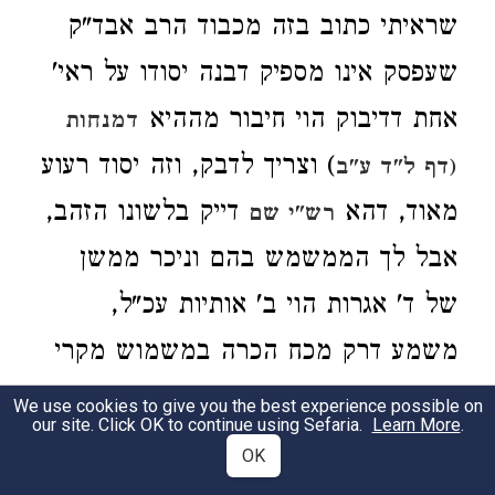
שראיתי כתוב בזה מכבוד הרב אבד"ק
שעפסק אינו מספיק דבנה יסודו על ראי'
אחת דדיבוק הוי חיבור מההיא
דמנחות
) וצריך לדבק, וזה יסוד רעוע
(דף ל"ד ע"ב
מאוד, דהא
דייק בלשונו הזהב,
רש"י שם
אבל לך הממשמש בהם וניכר ממשן
של ד' אגרות הוי ב' אותיות עכ"ל,
משמע דרק מכח הכרה במשמוש מקרי
ב' אותיות, וא"כ מהני הדיבוק דעי"ז אינו
We use cookies to give you the best experience possible on
our site. Click OK to continue using Sefaria.
Learn More
.
ניכר במשמושן ולא מקרי ב' אותיות,
OK
אבל מ"מ י"ל דלא הוי חיבור, ולא הוי