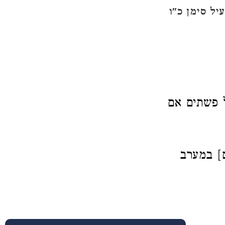
יל סימן כ"ו
ל פשתים אם
ם] במערב