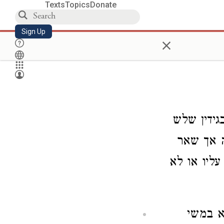
Texts
Topics
Donate
Sign Up
×
גידין שלש
ה אך שאר
עליו או לא
א במשי