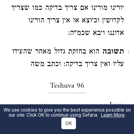
יורינו מורינו אם צריך בדיקה כמו שצריך
לקדושין וכיוצא או אין צריך הורינו
אדוננו ויבא שכמ"ה:
תשובה
הוא בחזקת גדול מאחר שהעידו
2
עליו ואין צריך בדיקה: וכתב משה
Teshuva 96
שאלה
יורינו רבינו ראובן ושמעון התנו
1
We use cookies to give you the best experience possible on
our site. Click OK to continue using Sefaria.
Learn More
.
בניהם בדבר מה וכתבו שטר ולקחו קנין
OK
ובכלל התנו שאם יחזור אחד מהם צריך