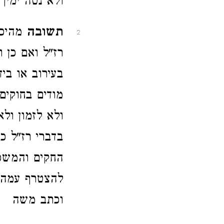
ולא נטה ימין
תשובה
מהיכא
2
רז"ל ואם כן 
בעירוב או ביד
מודים בחוקים
ולא לזמון ולא
בדברי רז"ל כ
החקים והמשפט
להצטרף עמהם 
וכתב משה