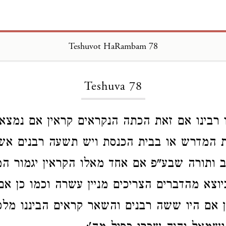
Teshuvot HaRambam 78
Loading...
Teshuva 78
 רבינו אם זאת הכתה הנקראים קראין אם נמצא
ת המדרש או בבית הכנסת ויש תשעה רבנים אש
ותורה שבע"פ אם אחד מאלו הקראין יגמור המניי
יוצא מהדברים הצריכים מניין עשרה וכמו כן א
כן אם היו ששה רבנים והשאר קראים הביננו מלכנ