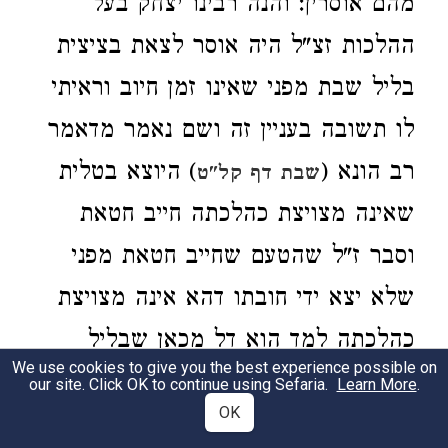
מהם אוסרין: והנה רבינו יצחק בעל
ההלכות זצ"ל היה אוסר לצאת בציצית
בליל שבת מפני שאינו זמן חיוב וראיתי
לו תשובה בעניין זה ושם נאמר מדאמר
רב הונא (
) היוצא בטלית
שבת דף קל"ט
שאינה מצויצת כהלכתה חייב חטאת
וסבר ז"ל שהטעם שחייב חטאת מפני
שלא יצא ידי חובתו דהא אינה מצויצת
כהלכתה למד הוא דל מכאן שבליל
We use cookies to give you the best experience possible on
שבת שאינו זמן חיוב לא יוכל לצאת
our site. Click OK to continue using Sefaria.
Learn More
.
OK
בציצית והנה כל התלמידי חכמים אשר