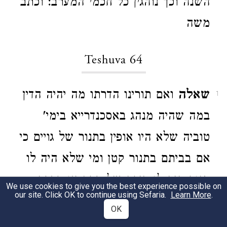
השנה וכך נוהגין כל חכמי המערב: וכתב
משה
Teshuva 64
שאלה
ואם תורינו הדרתו מה יהיה הדין
1
במה שהיה מנהג באסכנדרייא בימי'
טוביה שלא היו אופין בתנור של גויים כי
אם בביתם בתנור קטן ומי שלא היה לו
תנור היה לו כירה של חרס או קדרה
We use cookies to give you the best experience possible on
our site. Click OK to continue using Sefaria.
Learn More
.
ואופין בה ויהי היום ויעלו כמה בני אדם
OK
למצרים אלקהר"ה ומצאו ששם אופין כל