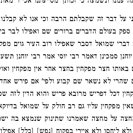
ה עמנו ונשמעה כי זכותך מסייעתנו אכי"ר מאת 
 על דבר זה שקבלתם הרבה וכי אנו לא קבלנו כ
ספק בעולם הדברים ברורים שם ואפילו לבר בי
דברי שמואל דסבר שאפילו רוב העיר גוים מפקח
יוחנן סמכינן דאמר רבי יוסי אמר רבי יוחנן תשעה
 באותו חצר מפקחין בחצר אחר אין מפקחין ואוק
 שהרי לא נשאר שם קבוע ולפי' אם פירש אחד
חין דכל דפריש מרובא פריש והוא הדין לזה שפ
אין מפקחין עליו גם רב חולק על שמואל בדיוקא
חצה על מחצה שאמרנו שתינוק שנמצא בה ישר
ולא ליחסו ולא איירי בפקוח [נפש] [כלל] אפילו