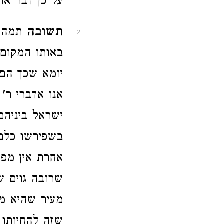
על כן דבר את
תשובה
תמהני
2
באותו המקום 
יומא שכך הם 
אנו אדברי ר' 
ישראל ביניהם
בשפירשו כלם
אחרת אין מפק
שרובה גוים ש
מעיר שהיא מ
שזה להחיותו 