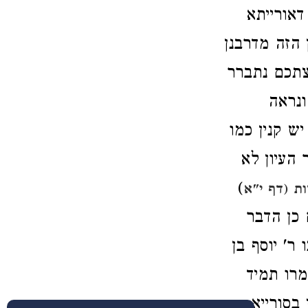
דאורייתא
 הזה מדרבנן
צתכם נתברר
ונראה
ש קנין כמו
 העיון לא
)
ת (דף י"א
 כן הדבר
ר' יוסף בן
רו תמיד
 בסורייא