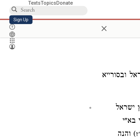
Texts
Topics
Donate
Sign Up
×
אל ובסורייא
ץ ישראל
 בא"י
) והנה
ז