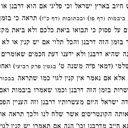
 חיוב בארץ ישראל וכי פליגי אם הוא דרבנן או 
)
) תראה כי בזמן
ביבמות (דף פו
ובכתובות (דף כ"ו
 על פסוק כי תבואו ביאת כלכם ולא ביאת מק
 בזמן הזה דרבנן והכל תלוי אם יש קנין או לא 
 שהיא דרבנן ולא ידענו דעת חכמים שאומרים י
למי (דמאי פ"ה משנה ט'
) ואחר
בגטין פרק רביעי
ן אלא אם נאמר אין קנין לגוי כמו שתראה
בבכורו
שרות בזמן הזה דרבנן וכמו שאמרו ביבמות ואם
 ישראל היום מעשרותיו דרבנן וזה העניין הפכו 
ותה הקונטריסים אשר שלח לנו ולכך תראה אומ
א חייב מדרבנן וכו' הנה אם תאמרו יש קנין לגוי