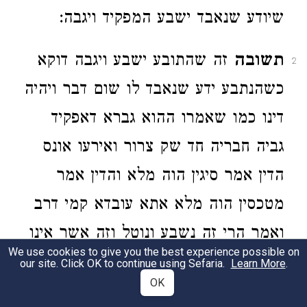
שיודע שנאבד ישבע המפקיד ויגבה:
תשובה
זה שהתובע ישבע ויגבה דוקא
2
כשהנתבע ידע שנאבד לו שום דבר ויהיה
דינו כמו שאמרו ההוא גברא דאפקיד
גביה חבריה חד שק צרור ואירעו אונס
הדין אמר סיגין הוה מלא והדין אמר
מטכסין הוה מלא אתא עובדא קמי דרב
ואמר הרי זה נשבע ונוטל וזה אשר אינו
We use cookies to give you the best experience possible on
יודע אם נאבד ממנו איזה דבר יהיה דינו
our site. Click OK to continue using Sefaria.
Learn More
.
OK
כמו שאמרנו ישבע ויפטר: