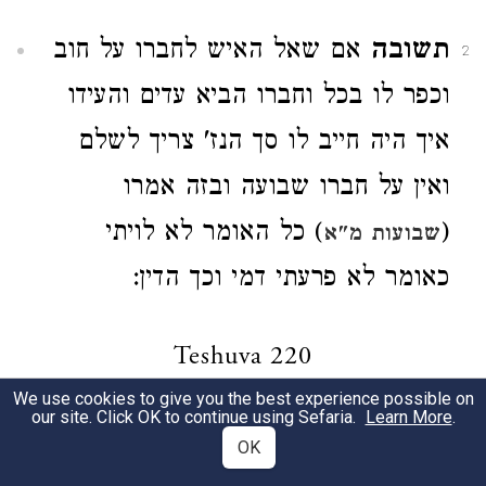
תשובה
אם שאל האיש לחברו על חוב
2
וכפר לו בכל וחברו הביא עדים והעידו
איך היה חייב לו סך הנז' צריך לשלם
ואין על חברו שבועה ובזה אמרו
(
) כל האומר לא לויתי
שבועות מ"א
כאומר לא פרעתי דמי וכך הדין:
Teshuva 220
We use cookies to give you the best experience possible on
our site. Click OK to continue using Sefaria.
Learn More
.
שאלה
ילמדנו רבינו ראובן היה לו שטר
1
OK
חוב על שמעון ומת ראובן והשאיר אחריו