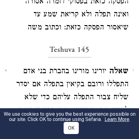
הפסקה כזאת בפסוקי דזמרה אסורה
ואינה תפלה ולא קריאת שמע עד
שיאסור הפסקה כזאת: וכתוב משה
Teshuva 145
שאלה
יורינו מורינו בחברת בני אדם
1
התפללו ורובם בקיאין בתפלה אם יסדר
שליח צבור התפלה עליהם כדי שלא
לבייש את מי שאינו בקי מפני שסידור
We use cookies to give you the best experience possible on
our site. Click OK to continue using Sefaria.
Learn More
.
התפלה נתקן על זה או לא יסדר הש"ץ
OK
את התפלה מפני שהיא ברכה שאינה