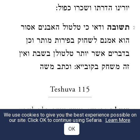
יורינו הדרתו ושכרו כפול:
תשובה
ודאי כי טלטול האבנים אסור
2
הוא אמנם לשחוק בפירות מותר וכן
בדברים אשר יותר טלטולן בשבת ואין
זה משחק בקובייא: וכתב משה
Teshuva 115
שאלה
ותורינו באיש אשר הלך לארץ
1
We use cookies to give you the best experience possible on
our site. Click OK to continue using Sefaria.
Learn More
.
מרחקים והניח אשתו ובניו וקודם לכתו
OK
אמר לאשתו צא מעשה ידיך במזונותיך