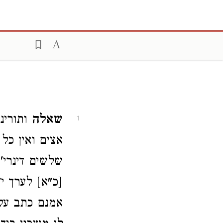
שאלה
ותורינו
1
אצים ואין כל
שלשים דינרי'
[כ"א] לערך י
אמנם כתב עלי