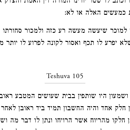
ו וכתב לו שטר יורינו המורה דין האמת והצדק א
 כמעשים האלה או לא:
למוכר שיעשה מעשה רע כזה ולמכור סחורתו ב
א יפרע לו תכף ואסור לקונה לפרוע לו יותר מד
Teshuva 105
ושמעון היו שותפין בבית שעושים המטבע ראובן 
 חלק אחד והיה החשבון תמיד ביד ראובן לאחר
 חלקו מהריוח אשר הרויחו ונתן לו דבר מה ושמ