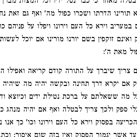
טלה מאחר כי כבר נטל ידיו וכל המצות מברך ע
 תורינו הדרתו ושכרו כפול מה' ואף גם זאת נה
במעריב וירא כל העם וירונו ויפלו על פניהם כו
ואינם זוקפין בשם יורנו מורינו אם יוכל לעשות
ול מאת ה':
 צריך שיברך על התורה קודם קריאה ואפילו ה
וק אם יקרא דרך תחינה ובקשה יהיה מה שיהיה ע
 מה ששאלתם על ברכת נטילת ידים וכיוצא וד
י ספק ולכך צריך לבטלה ואף אם יהיה מנהג כי 
כריעה בפסוק וירא כל העם וירונו וכו' כך אנו נו
עד אשר יגמור הפסוק ואין בזה שום איסור: וכ