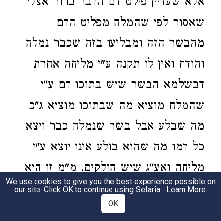
אלא שעדיין פילט דם הדבר ברור אצלי
שאסור לפי שהמלח מפליט הדם
מהבשר הזה ומבליעו בזה שכבר נמלח
והודח ואין לו תקנה ע"י מליחה אחרת
דבשלמא הבשר שיש בתוכו דם ע"י
שהמלח מוציא מה שבתוכו מוציא ג"כ
מה שבלע אבל בשר שנמלח כבר ויצא
כל דמו מה שהוא בולע אינו יוצא ע"י
מליחה ואע"ג שיש חולקים. מ"מ זו היא
We use cookies to give you the best experience possible on
סברה נכונה וכן נראה דעת הרשב"א ז"ל
our site. Click OK to continue using Sefaria.
Learn More
.
OK
וכ"ש שהוא להחמיר. ומודה אני דסגי