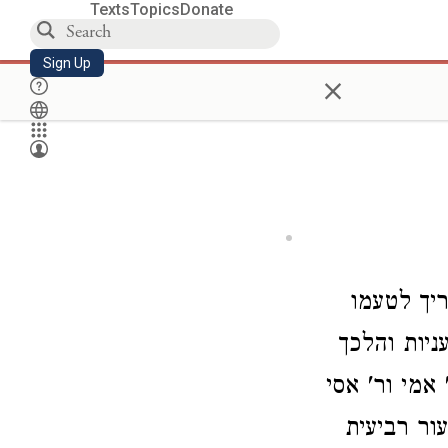
Texts
Topics
Donate
Sign Up
×
ריך לטעמו
ניות והלכך
אמי ור' אסי
ור רביעית