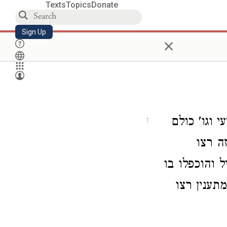
Texts
Topics
Donate
Sign Up
×
וגו' כולם
1
ה רצו
ל והוכפלו בו
תענין רצו