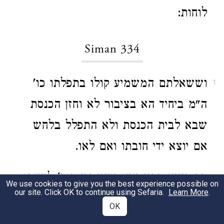
לוחות:
Siman 334
וששאלתם המשמיע קולו בתפלתו כו'
1
ה"מ ביחיד הא בציבור לא וחזן הכנסת
שבא לבית הכנסת ולא התפלל בלחש
אם יוצא ידי חובתו ואם לאו.
כך ראינו דהא אינו יוצא ידי חוב' לעצמו
2
We use cookies to give you the best experience possible on
our site. Click OK to continue using Sefaria.
Learn More
.
דכד התירו רבנן ליחיד דאינו יכול לכוין
OK
את לבו והוא מתפלל בינו לבין עצמו