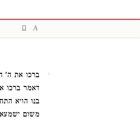
ברכו את ה' ה
1
דאמר ברכו את
בנו הויא התח
משום ישמעאל 