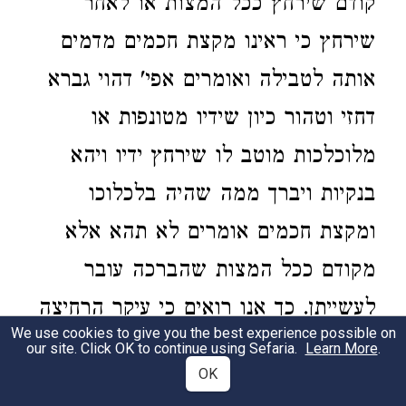
קודם שירחץ ככל המצות או לאחר
שירחץ כי ראינו מקצת חכמים מדמים
אותה לטבילה ואומרים אפי' דהוי גברא
דחזי וטהור כיון שידיו מטונפות או
מלוכלכות מוטב לו שירחץ ידיו ויהא
בנקיות ויברך ממה שהיה בלכלוכו
ומקצת חכמים אומרים לא תהא אלא
מקודם ככל המצות שהברכה עובר
לעשייתן. כך אנו רואים כי עיקר הרחיצה
We use cookies to give you the best experience possible on
היא בשעה שמנגב ידיו מן הרחיצה דהא
our site. Click OK to continue using Sefaria.
Learn More
.
OK
תנינן דכתיב ככה יאכלו בני ישראל את