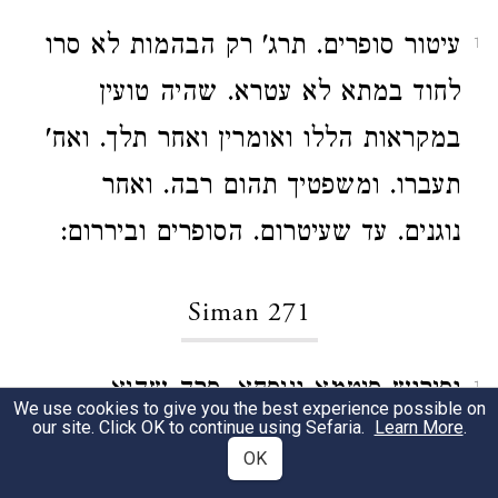
עיטור סופרים. תרג' רק הבהמות לא סרו
1
לחוד במתא לא עטרא. שהיה טועין
במקראות הללו ואומרין ואחר תלך. ואח'
תעברו. ומשפטיך תהום רבה. ואחר
נוגנים. עד שעיטרום. הסופרים וביררום:
Siman 271
ופירוש פיטמא וניפחא. פרה שהיא
1
We use cookies to give you the best experience possible on
our site. Click OK to continue using Sefaria.
Learn More
.
מעוברת ועומדת היא גופה קנויה לראובן
OK
והעובר שבה קנוי לשמעון והזיקה אחר.