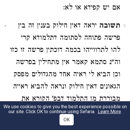
אם יש קפידא או לא:
תשובה
יראה דאין חילוק בענין זה בין
2
פרשה פתוחה לסתומה דתלמודא קרי
להו לתרווייהו בכמה דוכתין פרשה זו כזו
וה"נ סתמא קאמר אין מתחילין בפרשה
וכן הביא לי ראיה אחד מהגדולים מפסק
הגאונים דאין חילוק ונראה להביא ראייה
מבוררת מן התלמוד דבפ' הקורא את
We use cookies to give you the best experience possible on
המגילה מעומד אתיא בעי מיניה רב
our site. Click OK to continue using Sefaria.
Learn More
.
OK
ששת מרב פרשת ר"ח קרינן כו' עד