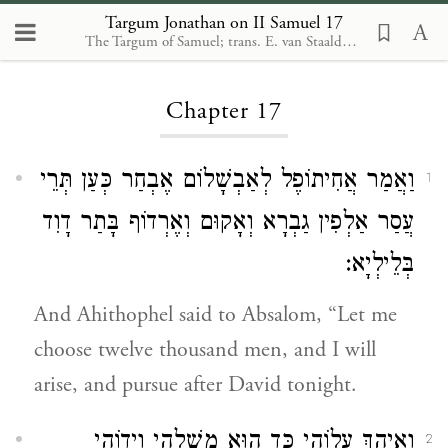
Targum Jonathan on II Samuel 17
The Targum of Samuel; trans. E. van Staalduine-Sulman. Leiden: Brill, 2002
Loading...
Chapter 17
וַאֲמַר אֲחִיתוֹפֶל לְאַבְשָׁלוֹם אֶבְחַר כְּעַן תְּרֵי
1
עֲסַר אַלְפִין גַבְרָא וְאָקוּם וְאֶרְדוֹף בָּתַר דָוִד
בְּלֵילְיָא:
And Ahithophel said to Absalom, “Let me
choose twelve thousand men, and I will
arise, and pursue after David tonight.
וְאֵיהַךְ עֲלוֹהִי כַּד הוּא מְשַׁלְהֵי וִידוֹהִי
2