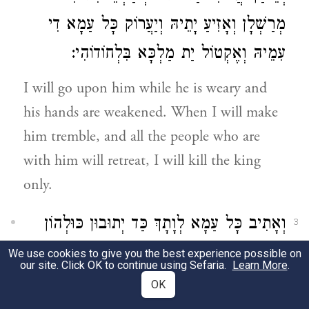
מְרַשְׁלָן וְאָזִיעַ יָתֵיהּ וְיַעֲרוֹק כָּל עַמָא דִי
עִמֵיהּ וְאֶקְטוֹל יַת מַלְכָּא בִּלְחוֹדוֹהִי:
I will go upon him while he is weary and
his hands are weakened. When I will make
him tremble, and all the people who are
with him will retreat, I will kill the king
only.
וְאָתִיב כָּל עַמָא לְוָתָךְ כַּד יְתוּבוּן כּוּלְהוֹן
3
בָּתַר דְיִתְקְטֵל גַבְרָא דְאַתְּ בָּעֵי כָּל עַמָא
We use cookies to give you the best experience possible on
our site. Click OK to continue using Sefaria.
Learn More
.
יְהֵי שְׁלָם:
OK