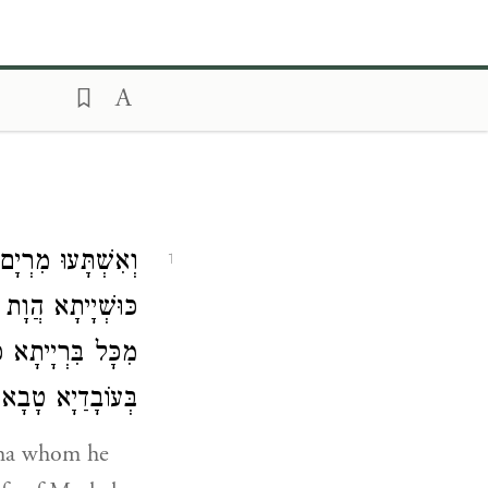
וְאִשְׁתָּעוּ מִרְ
1
כּוּשְׁיָיתָא הֲוָת
מִכָּל בִּרְיָיתָא כ
בְּעוֹבָדַיָא טָבָ:
tha whom he