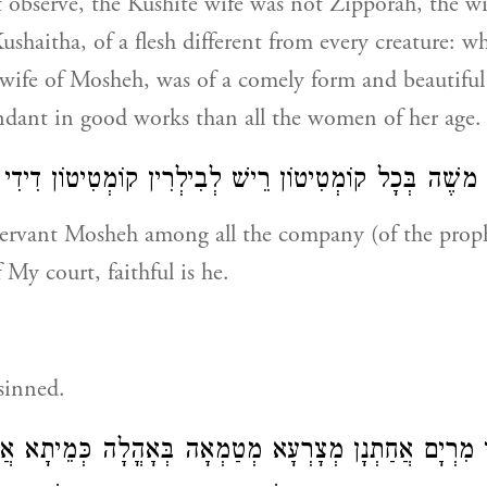
 observe, the Kushite wife was not Zipporah, the w
ushaitha, of a flesh different from every creature: w
 wife of Mosheh, was of a comely form and beautifu
dant in good works than all the women of her age.
י משֶׁה בְּכָל קוֹמְטִיטוֹן רֵישׁ לְבִילְרִין קוֹמְטִיטוֹן דִידִ
ervant Mosheh among all the company (of the prophe
f My court, faithful is he.
sinned.
וֵי מִרְיָם אֲחַתְנָן מְצָרְעָא מְטַמְאָה בְּאָהֳלָה כְּמֵיתָא א