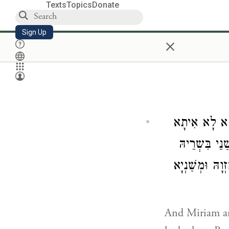
Texts
Topics
Donate
Sign Up
×
ְהָא לָא אִיתָא
נֵי בִּשְרֵיהּ
ָהּ וּמְשַׁנְיָא
And Miriam an