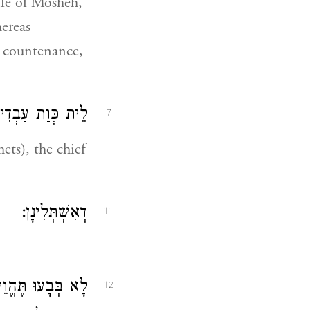
ife of Mosheh,
hereas
l countenance,
לֵית כְּוַת עַבְדִ:
7
ts), the chief
דְאִשְׁתְּלִינָן:
11
לָא בְּבָעוּ תֶּהֱ
12