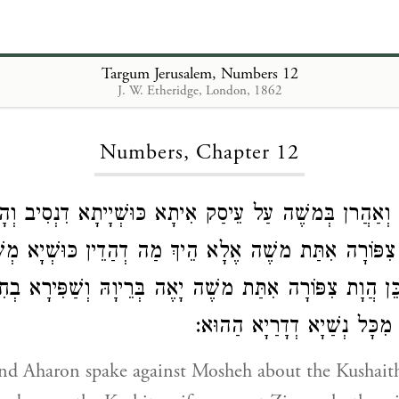
Targum Jerusalem, Numbers 12
J. W. Etheridge, London, 1862
Loading...
Numbers, Chapter 12
יָם וְאַהֲרן בְּמשֶׁה עַל עֵיסַק אִיתָא כּוּשְׁיָיתָא דִנְסִיב ו
 צִפּוֹרָה אִתַּת משֶׁה אֶלָא הֵיךְ מַה דְהַדֵין כּוּשְׁיָא מְשַׁ
ֵּן הֲוָת צִפּוֹרָה אִתַּת משֶׁה יָאֶה בְּרֵיוָהּ וְשַׁפִּירָא בְחִזְו
א מִכָּל נְשַׁיָא דְדָרַיָא הַהוּא
d Aharon spake against Mosheh about the Kushai