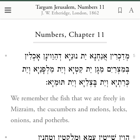
Targum Jerusalem, Numbers 11
J. W. Etheridge, London, 1862
Loading...
Numbers, Chapter 11
מְדַכְרִין אֲנַחְנָא יַת נוּנַיָא דְהַוֵוינָן אָכְלִין
5
בְּמִצְרַיִם מַגָן יַת קַטְיָא וְיַת מַלְפָנַיָא וְיַת
כְּרַתְיָא וְיַת בָּצְלַיָא וְיַת תּוּמַיָא:
We remember the fish that we ate freely in
Mizraim, the cucumbers and melons, leeks,
onions, and potherbs.
הֲוַיַן שַׁיְיטִין עַמָא וּמְלַקְטִין וְטַחֲנִין
8