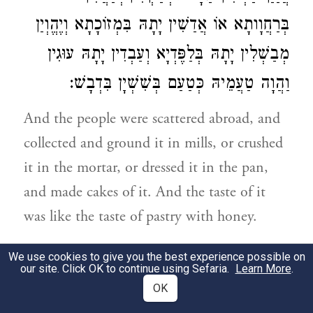
בְּרַחֲוָותָא אוֹ אֲדַשִׁין יָתָהּ בִּמְזוֹכָתָא וְיֶהֱוְיַן
מְבַשְׁלִין יָתָהּ בְּלַפֶּדְיָא וְעַבְדִין יָתָהּ עוּגִין
וַהֲוָה טַעֲמֵיהּ כְּטַעַם בְּשִׁשְׁיָן בִּדְבָשׁ:
And the people were scattered abroad, and
collected and ground it in mills, or crushed
it in the mortar, or dressed it in the pan,
and made cakes of it. And the taste of it
was like the taste of pastry with honey.
הַאֲנָא עֲבָרִית יַת כָּל עַמָא הָאִילֵן אִין אֲנָא
12
We use cookies to give you the best experience possible on
our site. Click OK to continue using Sefaria.
Learn More
.
יְלֵידַת יַתְהוֹן אֲרוּם תֵּימַר לִי סְבוֹל יַתְהוֹן
OK