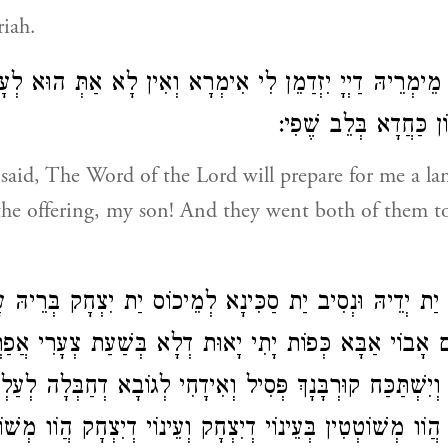
iah.
ֵימְרֵיהּ דַיְיָ יִזְדַמֵן לִי אִימְרָא וְאִין לָא אַתְּ הוּא לְעָ
הוֹן כַּחֲדָא בְּלֵב שֶׁפִי
id, The Word of the Lord will prepare for me a lam
the offering, my son! And they went both of them t
ַת יְדֵיהּ וּנְסִיב יַת סַכִּינָא לְמֵיכוֹס יַת יִצְחָק בְּרֵיהּ עָ
 אָבוֹי אַבָּא כְּפוֹת יָתִי יָאוּת דְלָא בְּשַׁעַת צְעָרִי אֲפַר
 וְיִשְׁתַּכַּח קוּרְבָּנָךְ פְּסִיל וְאִידָחִי לְגוֹבָא דְחַבְּלָה לְעַ
ֲוֹו מְשׁוֹטְטִין בְּעֵינוֹי דְיִצְחָק וְעֵינוֹי דְיִצְחָק הֲוֹו מְשׁוֹ