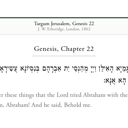
Targum Jerusalem, Genesis 22
J. W. Etheridge, London, 1862
Loading...
Genesis, Chapter 22
גָמַיָא הָאִילֵן וַיְיָ מְהַנְסֵי יַת אַבְרָהָם בְּנִסְיוֹנָא עֲשִירָ
ר הָא אֲנָא
er these things that the Lord tried Abraham with the 
im, Abraham! And he said, Behold me.