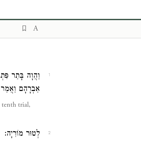
וַהֲוָה בָּתַר פִּתְ
1
אַבְרָהָם וַאֲמַ:
tenth trial,
לְטוּר מוֹרִיָה:
2