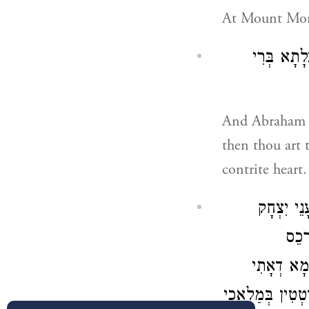
At Mount Mor
לָתָא בְּרִי
And Abraham sa
then thou art 
contrite heart.
נֵי יִצְחָק
ְכֵס
לְמָא דְאָתִי
טְטִין בְּמַלְאֲכֵי