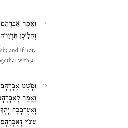
וַאֲמַר אַבְרָהָם מ
8
וְהַלִיכָן תַּרְוֵוי:
b; and if not,
ogether with a
וּפְשַׁט אַבְרָהָם י
10
וַאֲמַר לְאַבְרָהָם
וְאַעֶרְבְּבָה יָתָךְ
עֵינוֹי דְאַבְרָהָם ה