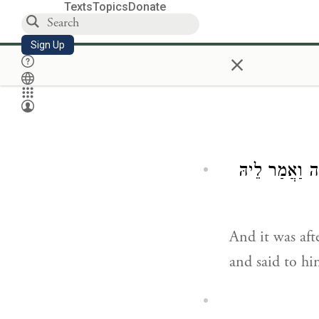
Texts
Topics
Donate
Sign Up
×
אָה וַאֲמַר לֵיהּ
And it was aft
and said to h