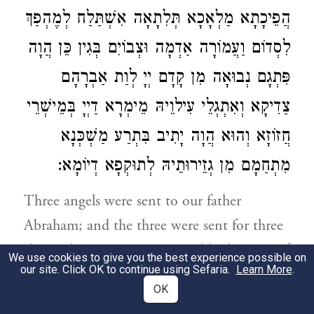
הֲפֵיכָתָא מַלְאָכָא תְּלִתָאָה אִשְׁתַּלַח לְמֶהְפַךְ
לִסְדוֹם וַעֲמוֹרָה אַדְמָה וּצְבוֹיִם בְּגִין כֵּן הֲוָה
פִּתְגָם נְבוּאָה מִן קָדָם יְיָ לְוַת אַבְרָהָם
צַדִיקָא וְאִתְגְלֵי עִילוֵיהּ מֵימְרָא דַיְיָ בְּמֵישְׁרֵי
חֲזוֹזָא וְהוּא הֲוָה יָתִיב בִּתְרַע מַשְׁכְּנָא
מִתְחַמָם מִן גְזֵירוּתֵיהּ לְתוּקְפָא דְיוֹמָא:
Three angels were sent to our father
Abraham; and the three were sent for three
things; because it is not possible that one of
We use cookies to give you the best experience possible on
our site. Click OK to continue using Sefaria.
Learn More
.
the high angels should be sent for more
OK
things than one. The first angel was sent to