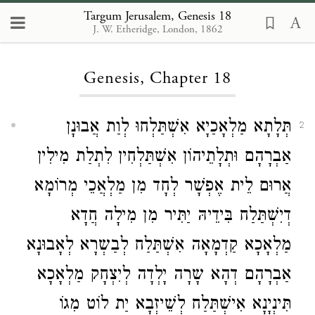
Targum Jerusalem, Genesis 18
J. W. Etheridge, London, 1862
Loading...
Genesis, Chapter 18
תְּלָתָא מַלְאָכַיָא אִשְׁתַּלְחוּ לְוַת אֲבוּנָן
2
אַבְרָהָם וּתְלָתֵיהוֹן אִשְׁתַּלְחִין לִתְלַת מִילִין
אֲרוּם לֵית אֶפְשָׁר לְחָד מִן מַלְאֲכֵי מְרוֹמָא
דְיִשְׁתַּלַח בִּידֵיהּ יַתִּיר מִן מִילָה חֲדָא
מַלְאָכָא קַדְמָאָה אִשְׁתַּלַח לְבַשְרָא לְאָבוּנָא
אַבְרָהָם דְהָא שָרָה יָלְדָה לְיִצְחָק מַלְאָכָא
תִּינְיָנָא אִישְׁתַּלַח לְשֵׁיזְבָא יַת לוֹט מִגוֹ