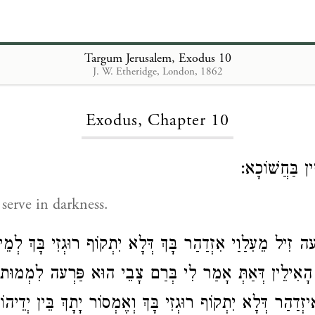
Targum Jerusalem, Exodus 10
J. W. Etheridge, London, 1862
Loading...
Exodus, Chapter 10
ׁין בַּחֲשׁוֹכָא
 serve in darkness.
עה זִיל מֵעִלַוַי אִזְדַהַר בָּךְ דְּלָא יִתְקוֹף רוּגְזִי בָּךְ לְמ
הָאִילֵין דְּאַתְּ אָמַר לִי בְּרַם צָבֵי הוּא פַּרְעה לִמְמוּת 
ְדַהַר דְּלָא יִתְקוֹף רוּגְזִי בָּךְ וְאֶמְסוֹר יָתָךְ בֵּין יְדֵיהוֹן