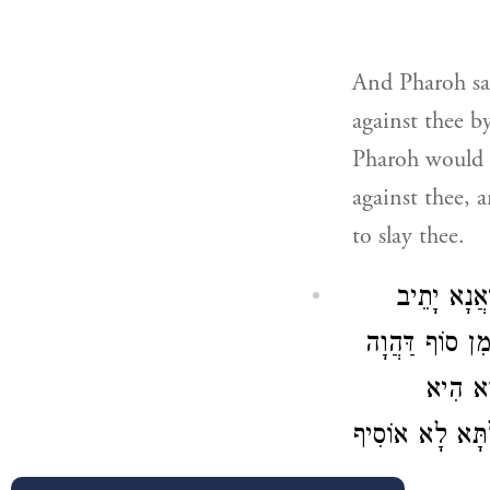
And Pharoh sa
against thee b
Pharoh would r
against thee, a
to slay thee.
אֲנָא יָתֵיב
מִן סוֹף דַּהֲוָה
רָא הִיא
לְתָּא לָא אוֹסִיף