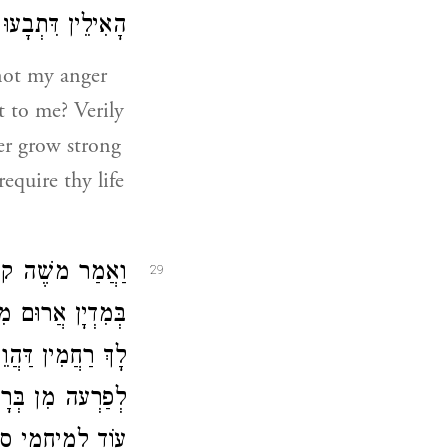
הָאִילֵין דִּתְבָעו:
not my anger
t to me? Verily
er grow strong
equire thy life
וַאֲמַר משֶׁה קוּש
29
בְּמִדְיָן אֲרוּם מִ
לָךְ רַחֲמִין דַּהֲ
לְפַרְעה מִן בְּרָך
עוֹד לְמֶיחֲמֵי סְ: