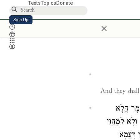
Texts
Topics
Donate
Sign Up
×
And they shall
ֵימָר הֲלָא
וְלָא לְמֶהֱוֵי
 דְּעַמָּא