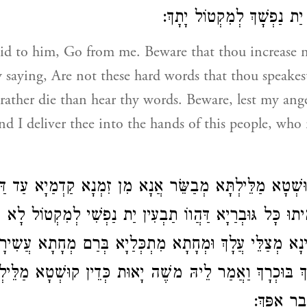
ּ יַת נַפְשָׁךְ לְמִקְטוֹל יָתָךְ
id to him, Go from me. Beware that thou increase 
y saying, Are not these hard words that thou speakes
ather die than hear thy words. Beware, lest my ang
nd I deliver thee into the hands of this people, who r
ְׁטָא מַלֵּילְתָּא מְבַשֵּׂר אֲנָא מִן זִמְנָא קַדְמַיָא עַד דַּ
יתוּ כָּל גּוּבְרַיָא דַּהֲווֹ תַבְעִין יַת נַפְשִׁי לְמִקְטוֹל לָא 
וֵינָא מְצַלֵּי עֲלָךְ וּמְחָתָא מִתְכְּלַיָא בְּרַם מְחָתָא עֲשִי
ְ בּוּכְרָךְ וַאֲמַר לֵיהּ משֶׁה יָאוּת כְּדֵין קוּשְׁטָא מַלֵּי
בַר אַפָּךְ