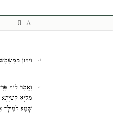
וִיהוֹן מְמַשְׁמְשִ:
21
וַאֲמַר לֵיהּ פַּרְ
28
מִלַיָא קַשְׁיָתָא 
שְׁמַע לְמִילָךְ אִיז