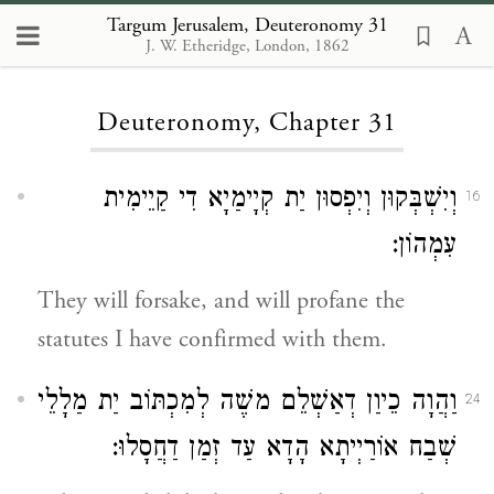
Targum Jerusalem, Deuteronomy 31
J. W. Etheridge, London, 1862
Loading...
Deuteronomy, Chapter 31
וְיִשְׁבְּקוּן וְיִפְסוּן יַת קְיָימַיָא דִי קַיֵימִית
16
עִמְהוֹן:
They will forsake, and will profane the
statutes I have confirmed with them.
וַהֲוָה כֵיוַן דְאַשְׁלֵם משֶׁה לְמִכְתּוֹב יַת מַלָלֵי
24
שְׁבַח אוֹרַיְיתָא הָדָא עַד זְמַן דַחֲסָלוּ: