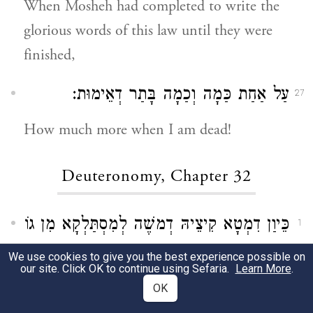
When Mosheh had completed to write the
glorious words of this law until they were
finished,
עַל אַחַת כַּמָה וְכַמָה בָּתַר דְאֵימוּת:
27
How much more when I am dead!
Deuteronomy, Chapter 32
כֵּיוַן דִמְטָא קִיצֵיהּ דְמשֶׁה לְמִסְתַּלְקָא מִן גוֹ
1
עַלְמָא אָמַר הָא אֲנָא מַסְהִיד בְּעַלְמָא
We use cookies to give you the best experience possible on
our site. Click OK to continue using Sefaria.
Learn More
.
הָאִילֵין מִילָא דְלָא טַעֲמָא מַיְיתוּ מַסְהִיד
OK